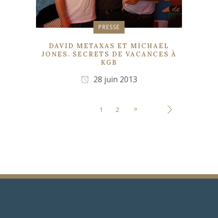
PRESSE
DAVID METAXAS ET MICHAEL
JONES. SECRETS DE VACANCES À
KGB
28 juin 2013
1
2