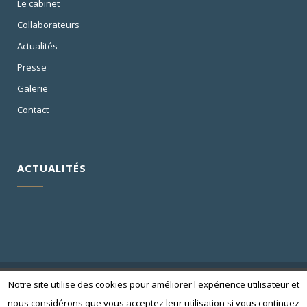
Le cabinet
Collaborateurs
Actualités
Presse
Galerie
Contact
ACTUALITÉS
Notre site utilise des cookies pour améliorer l'expérience utilisateur et
nous considérons que vous acceptez leur utilisation si vous continuez
©
BOB&CO
-
Mentions Légales