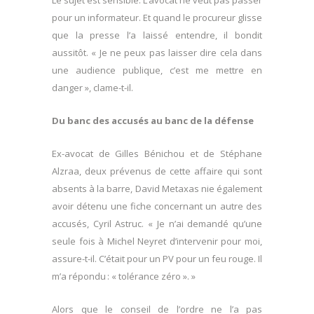
pour un informateur. Et quand le procureur glisse
que la presse l’a laissé entendre, il bondit
aussitôt. « Je ne peux pas laisser dire cela dans
une audience publique, c’est me mettre en
danger », clame-t-il.
Du banc des accusés au banc de la défense
Ex-avocat de Gilles Bénichou et de Stéphane
Alzraa, deux prévenus de cette affaire qui sont
absents à la barre, David Metaxas nie également
avoir détenu une fiche concernant un autre des
accusés, Cyril Astruc. « Je n’ai demandé qu’une
seule fois à Michel Neyret d’intervenir pour moi,
assure-t-il. C’était pour un PV pour un feu rouge. Il
m’a répondu : « tolérance zéro ». »
Alors que le conseil de l’ordre ne l’a pas