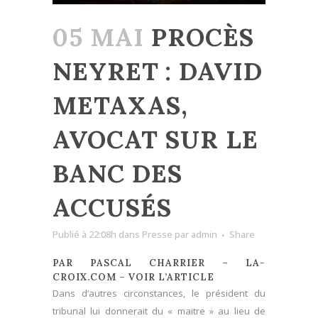
05 MAI
PROCÈS
NEYRET : DAVID
METAXAS,
AVOCAT SUR LE
BANC DES
ACCUSÉS
Publié à 22:08h
dans
Presse
par
admin
Share
PAR PASCAL CHARRIER – LA-
CROIX.COM –
VOIR L’ARTICLE
Dans d’autres circonstances, le président du
tribunal lui donnerait du « maitre » au lieu de